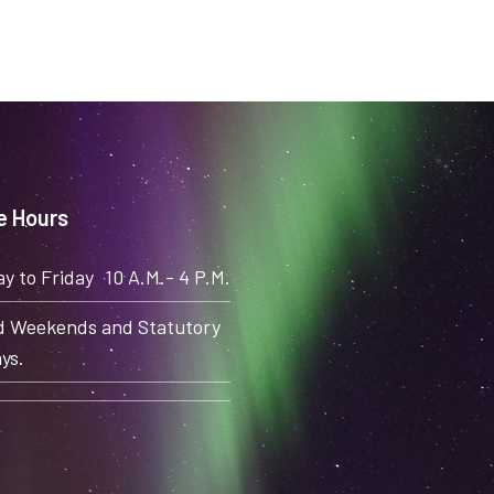
e Hours
y to Friday
10 A.M.- 4 P.M.
d Weekends and Statutory
ys.