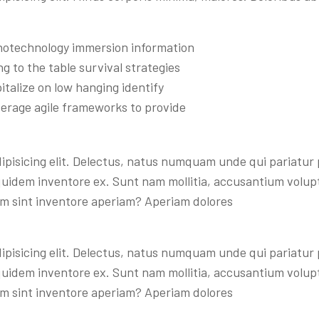
otechnology immersion information
ng to the table survival strategies
italize on low hanging identify
erage agile frameworks to provide
ipisicing elit. Delectus, natus numquam unde qui pariatur
e quidem inventore ex. Sunt nam mollitia, accusantium volu
m sint inventore aperiam? Aperiam dolores
ipisicing elit. Delectus, natus numquam unde qui pariatur
e quidem inventore ex. Sunt nam mollitia, accusantium volu
m sint inventore aperiam? Aperiam dolores