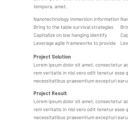
tempora, amet.
Nanotechnology immersion information
Nan
Bring to the table survival strategies
Bri
Capitalize on low hanging identify
Cap
Leverage agile frameworks to provide
Lev
Project Solution
Lorem ipsum dolor sit amet, consectetur ad
rem veritatis in nisi vero odit tenetur ess
necessitatibus praesentium excepturi earu
Project Result
Lorem ipsum dolor sit amet, consectetur ad
rem veritatis in nisi vero odit tenetur ess
necessitatibus praesentium excepturi earu