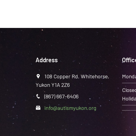
Address
Offic
108 Copper Rd. Whitehorse,
Monda
Yukon Y1A 2Z6
Close
(867) 667-6406
Holida
info@autismyukon.org