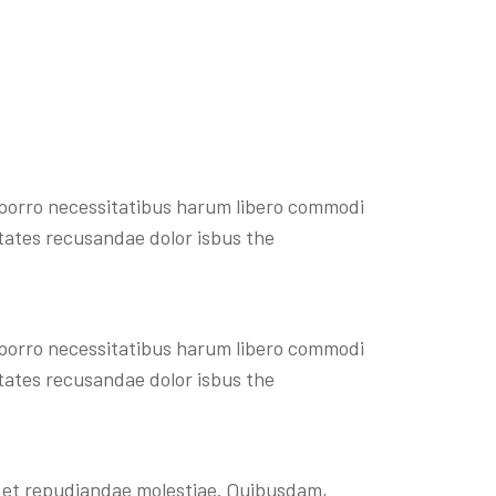
 porro necessitatibus harum libero commodi
ptates recusandae dolor isbus the
 porro necessitatibus harum libero commodi
ptates recusandae dolor isbus the
ab et repudiandae molestiae. Quibusdam,